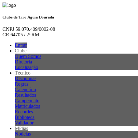
Clube de Tiro Águia Dourada
CNPJ 59.070.409/0002-08
CR 64705 / 2ª RM
Entrar
Clube
Quem Somos
Diretoria
Localização
Técnico
Disciplinas
Regras
Calendário
Resultados
Campeonato
Matriculados
Recordes
Biblioteca
Validador
Mídias
Notícias