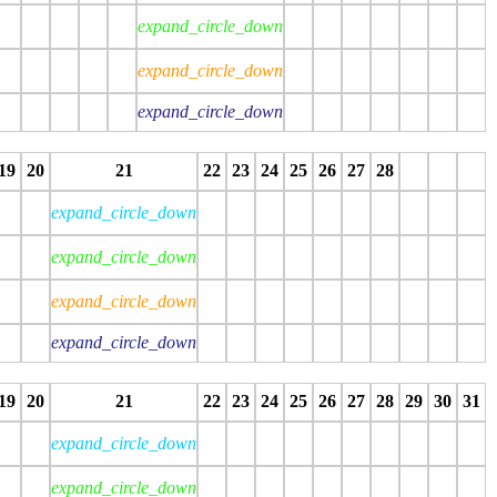
expand_circle_down
expand_circle_down
expand_circle_down
top
stop
stop
stop
stop
stop
stop
stop
stop
stop
stop
stop
stop
19
20
21
22
23
24
25
26
27
28
expand_circle_down
expand_circle_down
expand_circle_down
expand_circle_down
top
stop
stop
stop
stop
stop
stop
stop
stop
stop
stop
stop
stop
19
20
21
22
23
24
25
26
27
28
29
30
31
expand_circle_down
expand_circle_down