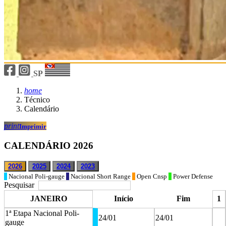
SP
home
Técnico
Calendário
print
Imprimir
CALENDÁRIO 2026
2026
2025
2024
2023
Nacional Poli-gauge
Nacional Short Range
Open Cnsp
Power Defense
Pesquisar
JANEIRO
Início
Fim
1
1ª Etapa Nacional Poli-
24/01
24/01
gauge