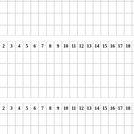
stop
stop
stop
stop
stop
stop
stop
stop
stop
stop
stop
stop
stop
stop
stop
stop
stop
s
2
3
4
5
6
7
8
9
10
11
12
13
14
15
16
17
18
stop
stop
stop
stop
stop
stop
stop
stop
stop
stop
stop
stop
stop
stop
stop
stop
stop
s
2
3
4
5
6
7
8
9
10
11
12
13
14
15
16
17
18