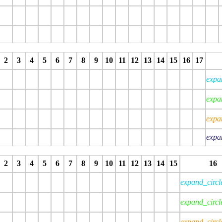
stop
stop
stop
stop
stop
stop
stop
stop
stop
stop
stop
stop
stop
stop
stop
stop
stop
s
2
3
4
5
6
7
8
9
10
11
12
13
14
15
16
17
expa
expa
expa
expa
stop
stop
stop
stop
stop
stop
stop
stop
stop
stop
stop
stop
stop
stop
stop
stop
2
3
4
5
6
7
8
9
10
11
12
13
14
15
16
expand_circ
expand_circ
expand_circ