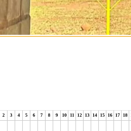
2
3
4
5
6
7
8
9
10
11
12
13
14
15
16
17
18