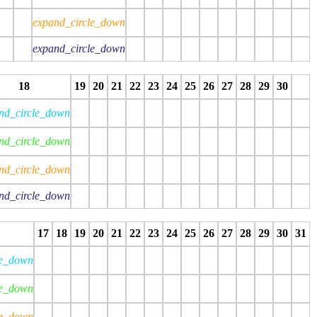
expand_circle_down
expand_circle_down
top
stop
stop
stop
stop
stop
stop
stop
stop
stop
stop
stop
stop
18
19
20
21
22
23
24
25
26
27
28
29
30
nd_circle_down
nd_circle_down
nd_circle_down
nd_circle_down
stop
stop
stop
stop
stop
stop
stop
stop
stop
stop
stop
stop
stop
stop
17
18
19
20
21
22
23
24
25
26
27
28
29
30
31
le_down
le_down
le_down