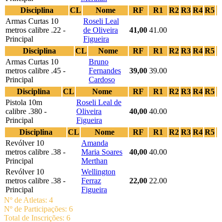
Disciplina
CL
Nome
RF
R1
R2
R3
R4
R5
Armas Curtas 10
Roseli Leal
metros calibre .22 -
de Oliveira
41,00
41.00
Principal
Figueira
Disciplina
CL
Nome
RF
R1
R2
R3
R4
R5
Armas Curtas 10
Bruno
metros calibre .45 -
Fernandes
39,00
39.00
Principal
Cardoso
Disciplina
CL
Nome
RF
R1
R2
R3
R4
R5
Pistola 10m
Roseli Leal de
calibre .380 -
Oliveira
40,00
40.00
Principal
Figueira
Disciplina
CL
Nome
RF
R1
R2
R3
R4
R5
Revólver 10
Amanda
metros calibre .38 -
Maria Soares
40,00
40.00
Principal
Merthan
Revólver 10
Wellington
metros calibre .38 -
Ferraz
22,00
22.00
Principal
Figueira
Nº de Atletas: 4
Nº de Participações: 6
Total de Inscrições: 6