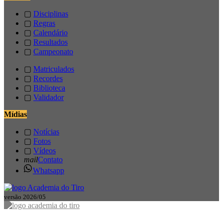
▢
Disciplinas
▢
Regras
▢
Calendário
▢
Resultados
▢
Campeonato
▢
Matriculados
▢
Recordes
▢
Biblioteca
▢
Validador
Mídias
▢
Notícias
▢
Fotos
▢
Vídeos
mail
Contato
Whatsapp
versão 2026/05