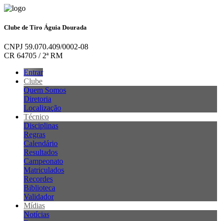
Clube de Tiro Águia Dourada
CNPJ 59.070.409/0002-08
CR 64705 / 2ª RM
Entrar
Clube
Quem Somos
Diretoria
Localização
Técnico
Disciplinas
Regras
Calendário
Resultados
Campeonato
Matriculados
Recordes
Biblioteca
Validador
Mídias
Notícias