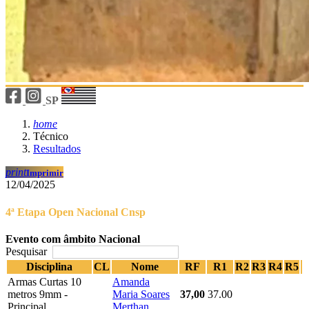
SP
home
Técnico
Resultados
print
Imprimir
12/04/2025
4ª Etapa Open Nacional Cnsp
Evento com âmbito Nacional
Pesquisar
Disciplina
CL
Nome
RF
R1
R2
R3
R4
R5
Armas Curtas 10
Amanda
metros 9mm -
Maria Soares
37,00
37.00
Principal
Merthan