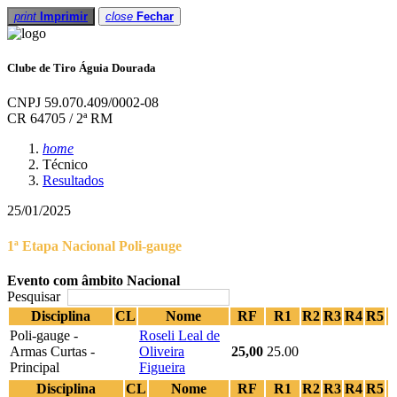
print
Imprimir
close
Fechar
Clube de Tiro Águia Dourada
CNPJ 59.070.409/0002-08
CR 64705 / 2ª RM
home
Técnico
Resultados
25/01/2025
1ª Etapa Nacional Poli-gauge
Evento com âmbito Nacional
Pesquisar
Disciplina
CL
Nome
RF
R1
R2
R3
R4
R5
Poli-gauge -
Roseli Leal de
Armas Curtas -
Oliveira
25,00
25.00
Principal
Figueira
Disciplina
CL
Nome
RF
R1
R2
R3
R4
R5