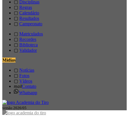
▢
Disciplinas
▢
Regras
▢
Calendário
▢
Resultados
▢
Campeonato
▢
Matriculados
▢
Recordes
▢
Biblioteca
▢
Validador
Mídias
▢
Notícias
▢
Fotos
▢
Vídeos
mail
Contato
Whatsapp
versão 2026/05