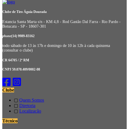
Clube de Tiro Águia Dourada
Estancia Santa Marta s/n - KM 4,8 - Rod Gastão Dal Farra - Rio Pardo -
Botucatu - SP - 18607-301
phone
(14) 9989-83162
todo sábado de 13 às 17h e domingo de 10 às 12h à cada quinzena
(consultar o clube)
CR 64705 / 2ª RM
CNPJ 59.070.409/0002-08
Clube
▢
Quem Somos
▢
Diretoria
▢
Localização
Técnico