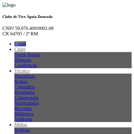
Clube de Tiro Águia Dourada
CNPJ 59.070.409/0002-08
CR 64705 / 2ª RM
Entrar
Clube
Quem Somos
Diretoria
Localização
Técnico
Disciplinas
Regras
Calendário
Resultados
Campeonato
Matriculados
Recordes
Biblioteca
Validador
Mídias
Notícias